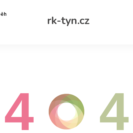
běh
rk-tyn.cz
4
4