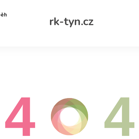
běh
rk-tyn.cz
4
4