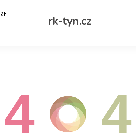
běh
rk-tyn.cz
4
4