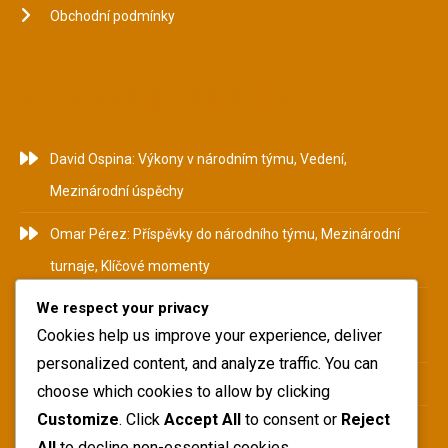
Obchodní podmínky
NEJNOVĚJŠÍ PŘÍSPĚVKY
David Ospina: Výkony v národním týmu, Vedení,
Mezinárodní úspěchy
Omar Pérez: Příspěvky do národního týmu, Mezinárodní
turnaje, Klíčové momenty
We respect your privacy
Camilo Zúñiga: Historie národního týmu, Mezinárodní
Cookies help us improve your experience, deliver
příspěvky, Klíčové výkony
personalized content, and analyze traffic. You can
Pablo Armero: Pozadí, Začátky kariéry, Osobní život
choose which cookies to allow by clicking
Customize
. Click
Accept All
to consent or
Reject
Yerry Mina: Příspěvky do národního týmu, Mezinárodní
All
to decline non-essential cookies.