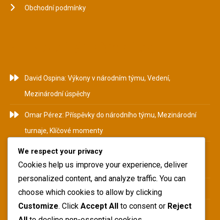
Obchodní podmínky
NEJNOVĚJŠÍ PŘÍSPĚVKY
David Ospina: Výkony v národním týmu, Vedení,
Mezinárodní úspěchy
Omar Pérez: Příspěvky do národního týmu, Mezinárodní
turnaje, Klíčové momenty
We respect your privacy
Camilo Zúñiga: Historie národního týmu, Mezinárodní
Cookies help us improve your experience, deliver
příspěvky, Klíčové výkony
personalized content, and analyze traffic. You can
Pablo Armero: Pozadí, Začátky kariéry, Osobní život
choose which cookies to allow by clicking
Customize
. Click
Accept All
to consent or
Reject
Yerry Mina: Příspěvky do národního týmu, Mezinárodní
All
to decline non-essential cookies.