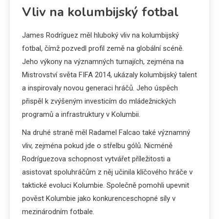
Vliv na kolumbijský fotbal
James Rodríguez měl hluboký vliv na kolumbijský
fotbal, čímž pozvedl profil země na globální scéně.
Jeho výkony na významných turnajích, zejména na
Mistrovství světa FIFA 2014, ukázaly kolumbijský talent
a inspirovaly novou generaci hráčů. Jeho úspěch
přispěl k zvýšeným investicím do mládežnických
programů a infrastruktury v Kolumbii.
Na druhé straně měl Radamel Falcao také významný
vliv, zejména pokud jde o střelbu gólů. Nicméně
Rodríguezova schopnost vytvářet příležitosti a
asistovat spoluhráčům z něj učinila klíčového hráče v
taktické evoluci Kolumbie. Společně pomohli upevnit
pověst Kolumbie jako konkurenceschopné síly v
mezinárodním fotbale.