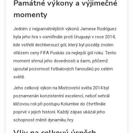
Památné výkony a výjimečné
momenty
Jedním z nejpamátnějších výkonů Jamese Rodríguez
byla jeho hra v osmifinále proti Uruguayi v roce 2014,
kde vstřelil dechberoucí gól, který byl později zvolen
vítězem ceny FIFA Puskás za nejlepší gól roku. Tento
moment shrnul jeho dovednosti a šarm, přičemž
upoutal pozornost fotbalových fanoušků po celém
světě.
Jeho celkový výkon na Mistrovství světa 2014 byl
poznamenán konzistentní excelencí, neboť sehrál
klíčovou roli při postupu Kolumbie do čtvrtfinále
poprvé v jejich historii. Každý zápas ukázal jeho
schopnost měnit dynamiku hry.
Vliv na celkový úspěch