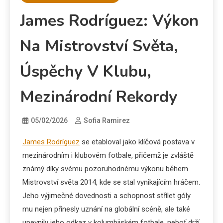
James Rodríguez: Výkon
Na Mistrovství Světa,
Úspěchy V Klubu,
Mezinárodní Rekordy
05/02/2026
Sofia Ramirez
James Rodríguez
se etabloval jako klíčová postava v
mezinárodním i klubovém fotbale, přičemž je zvláště
známý díky svému pozoruhodnému výkonu během
Mistrovství světa 2014, kde se stal vynikajícím hráčem.
Jeho výjimečné dovednosti a schopnost střílet góly
mu nejen přinesly uznání na globální scéně, ale také
upevnily jeho odkaz v kolumbijském fotbale, neboť drží