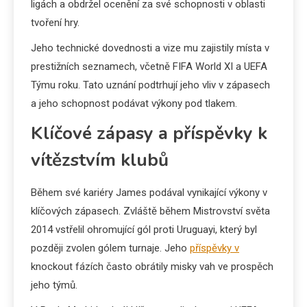
ligách a obdržel ocenění za své schopnosti v oblasti
tvoření hry.
Jeho technické dovednosti a vize mu zajistily místa v
prestižních seznamech, včetně FIFA World XI a UEFA
Týmu roku. Tato uznání podtrhují jeho vliv v zápasech
a jeho schopnost podávat výkony pod tlakem.
Klíčové zápasy a příspěvky k
vítězstvím klubů
Během své kariéry James podával vynikající výkony v
klíčových zápasech. Zvláště během Mistrovství světa
2014 vstřelil ohromující gól proti Uruguayi, který byl
později zvolen gólem turnaje. Jeho
příspěvky v
knockout fázích často obrátily misky vah ve prospěch
jeho týmů.