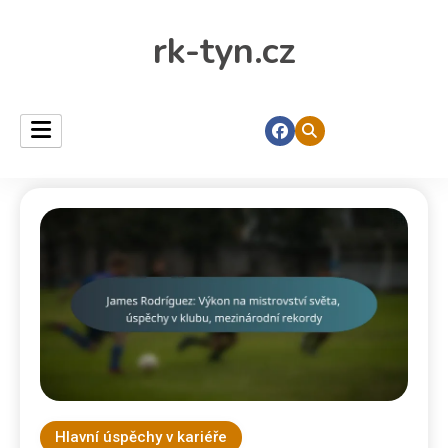
rk-tyn.cz
Hlavní úspěchy v kariéře