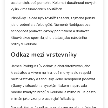
asistencích, což pomohlo Kolumbii dosáhnout nových
výšin v mezinárodních soutěžích.
Příspěvky Falcaa byly rovněž zásadní, zejména pokud
jde o vedení a střelbu gólů. Nicméně Rodríguezova
schopnost podávat výkony pod tlakem a dodávat
klíčové akce upevnila jeho status jako národního
hrdiny v Kolumbii.
Odkaz mezi vrstevníky
James Rodríguezův odkaz je charakterizován jeho
kreativitou a vlivem na hru, což mu vyneslo respekt
mezi vrstevníky a fanoušky. Jeho schopnost podávat
výkony v situacích s vysokým tlakem inspirovala
mnoho mladých hráčů v Kolumbii a mimo ni. Je často
vnímán jako vzor pro aspirující fotbalisty.
Naopak Falcaoův odkaz je postaven na jeho střelecké