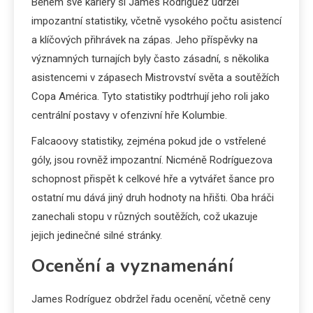
Během své kariéry si James Rodríguez udržel
impozantní statistiky, včetně vysokého počtu asistencí
a klíčových přihrávek na zápas. Jeho příspěvky na
významných turnajích byly často zásadní, s několika
asistencemi v zápasech Mistrovství světa a soutěžích
Copa América. Tyto statistiky podtrhují jeho roli jako
centrální postavy v ofenzivní hře Kolumbie.
Falcaoovy statistiky, zejména pokud jde o vstřelené
góly, jsou rovněž impozantní. Nicméně Rodríguezova
schopnost přispět k celkové hře a vytvářet šance pro
ostatní mu dává jiný druh hodnoty na hřišti. Oba hráči
zanechali stopu v různých soutěžích, což ukazuje
jejich jedinečné silné stránky.
Ocenění a vyznamenání
James Rodríguez obdržel řadu ocenění, včetně ceny