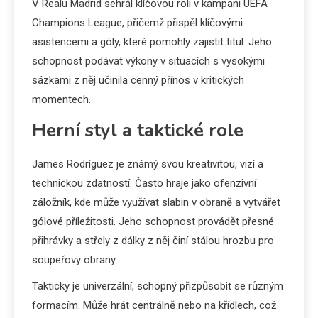
V Realu Madrid sehrál klíčovou roli v kampani UEFA
Champions League, přičemž přispěl klíčovými
asistencemi a góly, které pomohly zajistit titul. Jeho
schopnost podávat výkony v situacích s vysokými
sázkami z něj učinila cenný přínos v kritických
momentech.
Herní styl a taktické role
James Rodríguez je známý svou kreativitou, vizí a
technickou zdatností. Často hraje jako ofenzivní
záložník, kde může využívat slabin v obraně a vytvářet
gólové příležitosti. Jeho schopnost provádět přesné
přihrávky a střely z dálky z něj činí stálou hrozbu pro
soupeřovy obrany.
Takticky je univerzální, schopný přizpůsobit se různým
formacím. Může hrát centrálně nebo na křídlech, což