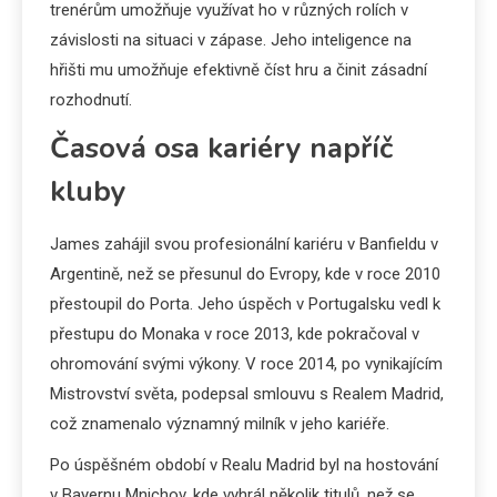
trenérům umožňuje využívat ho v různých rolích v
závislosti na situaci v zápase. Jeho inteligence na
hřišti mu umožňuje efektivně číst hru a činit zásadní
rozhodnutí.
Časová osa kariéry napříč
kluby
James zahájil svou profesionální kariéru v Banfieldu v
Argentině, než se přesunul do Evropy, kde v roce 2010
přestoupil do Porta. Jeho úspěch v Portugalsku vedl k
přestupu do Monaka v roce 2013, kde pokračoval v
ohromování svými výkony. V roce 2014, po vynikajícím
Mistrovství světa, podepsal smlouvu s Realem Madrid,
což znamenalo významný milník v jeho kariéře.
Po úspěšném období v Realu Madrid byl na hostování
v Bayernu Mnichov, kde vyhrál několik titulů, než se